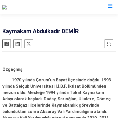
Samsun
Kaymakam Abdulkadir DEMİR
19 Mayıs
Salıpazarı
Alaçam
Tekkeköy
Asarcık
Terme
Ayvacık
Vezirköprü
Özgeçmiş
Bafra
Yakakent
1970 yılında Çorum'un Bayat İlçesinde doğdu. 1993
Çarşamba
Atakum
yılında Selçuk Üniversitesi İ.İ.B.F. İktisat Bölümünden
Havza
Canik
mezun oldu. Mesleğe 1994 yılında Tokat Kaymakam
Kavak
İlkadım
Adayı olarak başladı. Daday, Sarıoğlan, Uludere, Gömeç
ve Battalgazi ilçelerinde Kaymakamlık görevinde
Ladik
bulunduktan sonra Aksaray Vali Yardımcılığına atandı.
Aksaray Vali Yardımcılığı görevi esnasında 2010 -2011