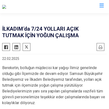
Samsun
İLKADIM’da 7/24 YOLLARI AÇIK
TUTMAK İÇİN YOĞUN ÇALIŞMA
19 Mayıs
Salıpazarı
Alaçam
Tekkeköy
Asarcık
Terme
22.02.2025
Ayvacık
Vezirköprü
Bereketin, bolluğun müjdecisi kar yağışı İlimiz genelinde
Bafra
Yakakent
olduğu gibi İlçemizde de devam ediyor. Samsun Büyükşehir
Çarşamba
Atakum
Belediyemiz ve İlkadım Belediyemiz tarafından, yolları açık
Havza
Canik
tutmak için ilçemizde yoğun çalışma yürütülüyor.
Kavak
Belediyelerimizin yanı sıra yapılan çalışmalarda vazifeli tüm
İlkadım
görevli personelimize teşekkür eder çalışmalarında başarı ve
Ladik
kolaylıklar diliyoruz.