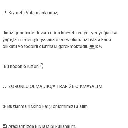
📌 Kıymetli Vatandaşlarımız;
İlimiz genelinde devam eden kuvvetli ve yer yer yoğun kar
yağışları nedeniyle yaşanabilecek olumsuzluklara karşı
dikkatli ve tedbirli olunması gerekmektedir. 🌨❄️☃️
Bu nedenle lütfen 👇
🚗 ZORUNLU OLMADIKÇA TRAFİĞE ÇIKMAYALIM.
❄️ Buzlanma riskine karşı önlemimizi alalım.
🛞 Araçlarınızda kış lastiği kullanalım.