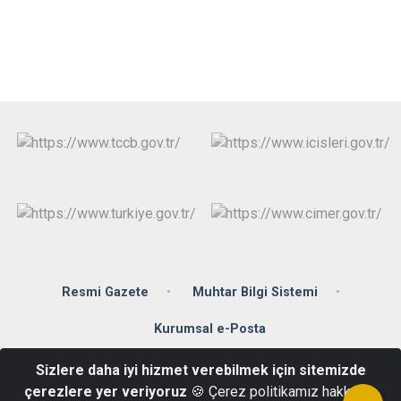
Resmi Gazete
Muhtar Bilgi Sistemi
Kurumsal e-Posta
Sizlere daha iyi hizmet verebilmek için sitemizde
Hançerli Mahallesi Atatürk Bulvarı No:120 55100 İlkadım/SAMSUN
çerezlere yer veriyoruz
🍪 Çerez politikamız hakkında