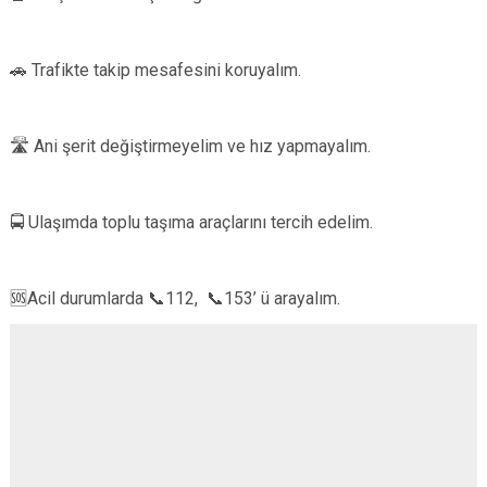
🚗 Trafikte takip mesafesini koruyalım.
🛣️ Ani şerit değiştirmeyelim ve hız yapmayalım.
🚍 Ulaşımda toplu taşıma araçlarını tercih edelim.
🆘Acil durumlarda 📞112, 📞153’ ü arayalım.